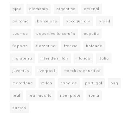
ajax
alemania
argentina
arsenal
as roma
barcelona
boca juniors
brasil
cosmos
deportivo la coruña
españa
fc porto
fiorentina
francia
holanda
inglaterra
inter de milán
irlanda
italia
juventus
liverpool
manchester united
maradona
milan
napoles
portugal
psg
real
real madrid
river plate
roma
santos