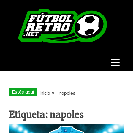
Saltar
al
contenido
FÚTBOL
RETRO
Estás aquí
Inicio
napoles
Etiqueta:
napoles