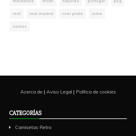
maradona
milan
napoles
portugal
psg
real
real madrid
river plate
roma
santos
Acerca de
|
Aviso Legal
|
Política de cookies
CATEGORÍAS
Camisetas Retro