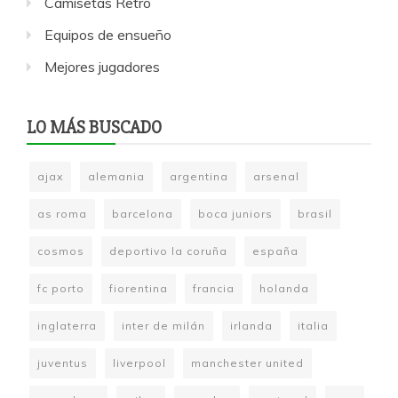
Camisetas Retro
Equipos de ensueño
Mejores jugadores
LO MÁS BUSCADO
ajax
alemania
argentina
arsenal
as roma
barcelona
boca juniors
brasil
cosmos
deportivo la coruña
españa
fc porto
fiorentina
francia
holanda
inglaterra
inter de milán
irlanda
italia
juventus
liverpool
manchester united