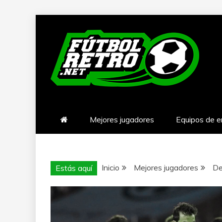
Saltar
al
contenido
FÚTBOL RET
Mejores jugadores
Equipos de 
Inicio
Mejores jugadores
De
Estás aquí