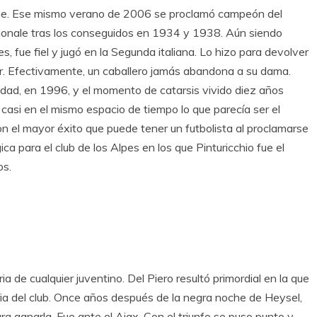
irme. Ese mismo verano de 2006 se proclamó campeón del
zionale tras los conseguidos en 1934 y 1938. Aún siendo
, fue fiel y jugó en la Segunda italiana. Lo hizo para devolver
r. Efectivamente, un caballero jamás abandona a su dama.
tidad, en 1996, y el momento de catarsis vivido diez años
 casi en el mismo espacio de tiempo lo que parecía ser el
on el mayor éxito que puede tener un futbolista al proclamarse
 para el club de los Alpes en los que Pinturicchio fue el
os.
de cualquier juventino. Del Piero resultó primordial en la que
ria del club. Once años después de la negra noche de Heysel,
ra ganarla. Fue ante el Ajax. Con el triunfo se puso punto y