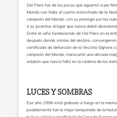
Del Piero fue de los pocos que aguantó a pie f
Mundo con Italia, el cuarto entorchado de la Na
campeón del Mundo, con su prestigio por las nubes
a su Juventus al lugar que nunca debió abandona
Entre el «año fundacional» de Del Piero en la en
después donde, ironías del destino, convergieron
certificado de defunción de la Vecchia Sígnora c
campeón del Mundo, transcurrió una década mágica
eslabón que nunca faltó en la cadena de los éxit
LUCES Y SOMBRAS
Ese año 1996 está grabado a fuego en la memoria 
posiblemente fue la mejor temporada de la histo
la Juve volvió a una final de la Copa de Europa pa