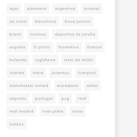
ajax
alemania
argentina
arsenal
as roma
barcelona
boca juniors
brasil
cosmos
deportivo la coruña
españa
fc porto
fiorentina
francia
holanda
inglaterra
inter de milán
irlanda
italia
juventus
liverpool
manchester united
maradona
milan
napoles
portugal
psg
real
real madrid
river plate
roma
santos