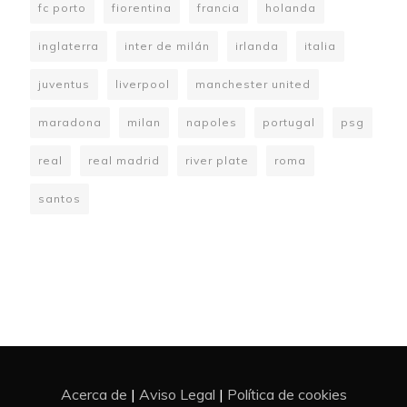
fc porto
fiorentina
francia
holanda
inglaterra
inter de milán
irlanda
italia
juventus
liverpool
manchester united
maradona
milan
napoles
portugal
psg
real
real madrid
river plate
roma
santos
Acerca de
|
Aviso Legal
|
Política de cookies