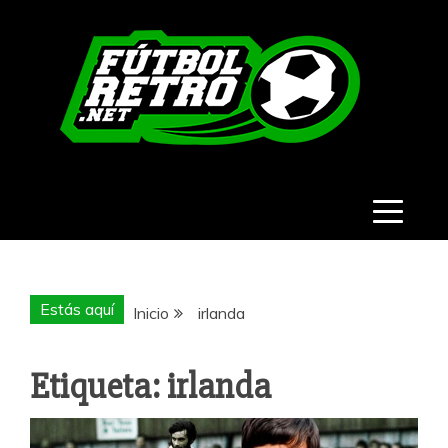
Saltar
al
contenido
FÚTBOL
RETRO
Estás aquí
Inicio
irlanda
Etiqueta:
irlanda