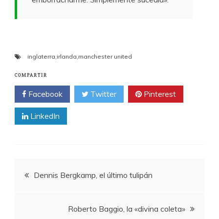
inglaterra
,
irlanda
,
manchester united
COMPARTIR
Facebook
Twitter
Pinterest
LinkedIn
Navegación
Dennis Bergkamp, el último tulipán
de
Roberto Baggio, la «divina coleta»