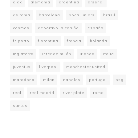
ajax
alemania
argentina
arsenal
as roma
barcelona
boca juniors
brasil
cosmos
deportivo la coruña
españa
fc porto
fiorentina
francia
holanda
inglaterra
inter de milán
irlanda
italia
juventus
liverpool
manchester united
maradona
milan
napoles
portugal
psg
real
real madrid
river plate
roma
santos