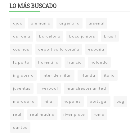
LO MÁS BUSCADO
ajax
alemania
argentina
arsenal
as roma
barcelona
boca juniors
brasil
cosmos
deportivo la coruña
españa
fc porto
fiorentina
francia
holanda
inglaterra
inter de milán
irlanda
italia
juventus
liverpool
manchester united
maradona
milan
napoles
portugal
psg
real
real madrid
river plate
roma
santos