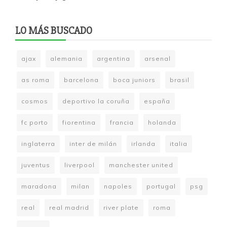
LO MÁS BUSCADO
ajax
alemania
argentina
arsenal
as roma
barcelona
boca juniors
brasil
cosmos
deportivo la coruña
españa
fc porto
fiorentina
francia
holanda
inglaterra
inter de milán
irlanda
italia
juventus
liverpool
manchester united
maradona
milan
napoles
portugal
psg
real
real madrid
river plate
roma