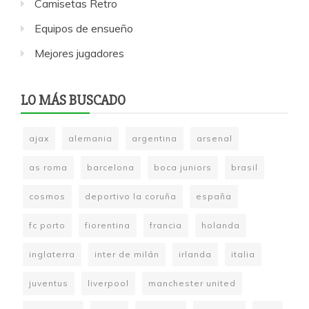
Camisetas Retro
Equipos de ensueño
Mejores jugadores
LO MÁS BUSCADO
ajax
alemania
argentina
arsenal
as roma
barcelona
boca juniors
brasil
cosmos
deportivo la coruña
españa
fc porto
fiorentina
francia
holanda
inglaterra
inter de milán
irlanda
italia
juventus
liverpool
manchester united