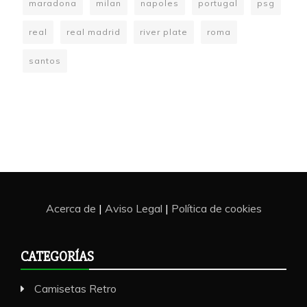
maradona
milan
napoles
portugal
psg
real
real madrid
river plate
roma
santos
Acerca de
|
Aviso Legal
|
Política de cookies
CATEGORÍAS
Camisetas Retro